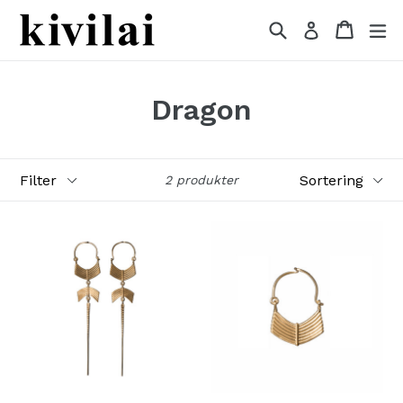
Gå
Søg
Indkøb
Indkøb
Ud
Log ind
videre
til
indhold
Dragon
Filter
Sortering
2 produkter