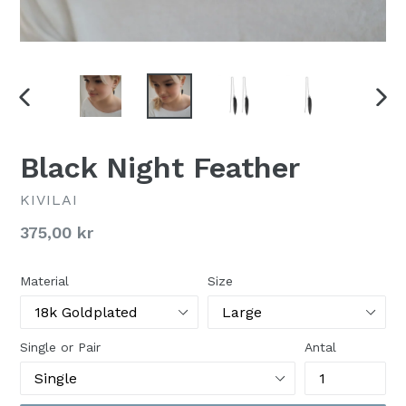
TIDLIGERE
NÆS
SLIDE
SLI
Black Night Feather
KIVILAI
Vejledende
375,00 kr
priser
Material
Size
Single or Pair
Antal