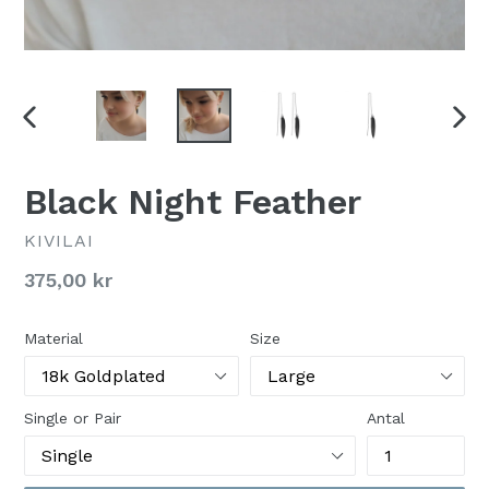
TIDLIGERE
NÆS
SLIDE
SLI
Black Night Feather
KIVILAI
Vejledende
375,00 kr
priser
Material
Size
Single or Pair
Antal